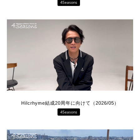
4Seasons
4Seasons
Mobile
Contact us
Sign In
Hilcrhyme結成20周年に向けて（2026/05）
4Seasons