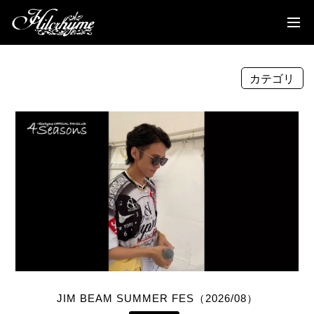
News
Discography
カテゴリ
Biography
Live
Media
Movie
Goods
Fanclub
TOC'S Place
JIM BEAM SUMMER FES（2026/08）