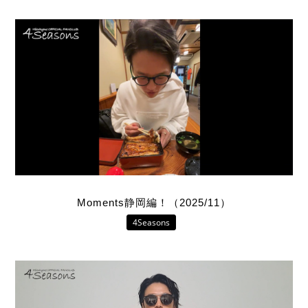
Moments静岡編！（2025/11）
4Seasons