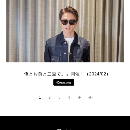
「俺とお前と三重で。」開催！（2024/02）
4Seasons
1
2
3
4
|