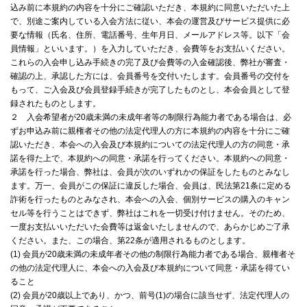
込み前に本規約の内容を十分にご確認いただき、本規約に同意いただいた上
で、別途ご案内している入会方法に従い、本会の運営及びサービス提供に必
要な情報（氏名、住所、電話番号、生年月日、メールアドレス等。以下「会
員情報」といいます。）を入力していただき、会費等をお支払いください。
これらの入会申し込み手続きの完了及び会費等の入金確認後、弊社が審査・
確認の上、承認した方には、会員番号を交付いたします。会員番号の交付を
もって、ご入会及び会員登録手続きが完了したものとし、本会会員として登
録されたものとします。
２ 入会希望者が20歳未満の未成年者等の制限行為能力者である場合は、必
ずお申込み前に親権者その他の法定代理人の方に本規約の内容を十分にご確
認いただき、本会への入会及び本規約についての法定代理人の方の同意・承
諾を得た上で、本規約への同意・承諾を行ってください。本規約への同意・
承諾を行った場合、弊社は、会員が次のいずれかの保証をしたものとみなし
ます。万一、会員がこの保証に違反した場合、会員は、民法第21条に定める
詐術を行ったものとみなされ、本会への入会、個別サービスの購入のキャン
セル等を行うことはできず、弊社はこれを一切受け付けません。そのため、
一度お支払いいただいた会費等は返金いたしませんので、あらかじめご了承
ください。また、この場合、第22条が適用されるものとします。
(1) 会員が20歳未満の未成年者その他の制限行為能力者である場合、親権者そ
の他の法定代理人に、本会への入会及び本規約について同意・承諾を得てい
ること
(2) 会員が20歳以上であり、かつ、前号(1)の場合に該当せず、法定代理人の