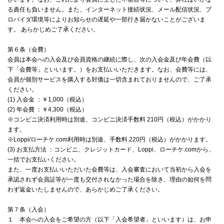
る責任も負いません。また、インターネット接続状況、メール配信状況、プ
ロバイダ環境等によりお知らせの遅延や一部行き届かないことがございま
す。 あらかじめご了承ください。
第６条（会費）
会員は本会への入会及び会員資格の継続に際し、次の入会金及び年会費（以
下「会費等」といいます。）をお支払いいただきます。なお、会費等には、
会員が個別サービスを購入する対価は一切含まれておりませんので、ご了承
ください。
(1) 入会金 ：￥1,000（税込）
(2) 年会費 ：￥4,300（税込）
※コンビニ決済利用時は別途、コンビニ決済手数料 210円（税込）がかかり
ます。
※Loppi/ローチケ.com利用時は別途、手数料 220円（税込）がかかります。
(3) お支払方法 ：コンビニ、クレジットカード、Loppi、ローチケ.comから、
一括でお支払いください。
また、一度お支払いいただいた会費等は、入会審査において当初から入会を
承認されず会員証等が一度も交付されなかった場合を除き、理由の如何を問
わず返金いたしませんので、あらかじめご了承ください。
第７条（入会）
１ 本会への入会をご希望の方（以下「入会希望者」といいます）は、お申