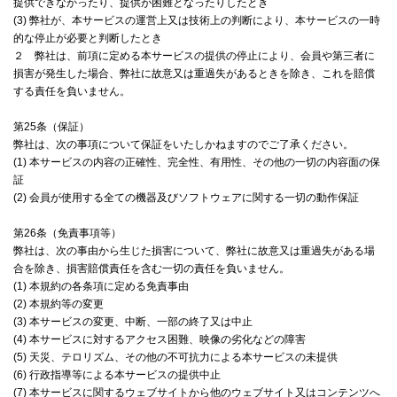
提供できなかったり、提供が困難となったりしたとき
(3) 弊社が、本サービスの運営上又は技術上の判断により、本サービスの一時
的な停止が必要と判断したとき
２ 弊社は、前項に定める本サービスの提供の停止により、会員や第三者に
損害が発生した場合、弊社に故意又は重過失があるときを除き、これを賠償
する責任を負いません。
第25条（保証）
弊社は、次の事項について保証をいたしかねますのでご了承ください。
(1) 本サービスの内容の正確性、完全性、有用性、その他の一切の内容面の保
証
(2) 会員が使用する全ての機器及びソフトウェアに関する一切の動作保証
第26条（免責事項等）
弊社は、次の事由から生じた損害について、弊社に故意又は重過失がある場
合を除き、損害賠償責任を含む一切の責任を負いません。
(1) 本規約の各条項に定める免責事由
(2) 本規約等の変更
(3) 本サービスの変更、中断、一部の終了又は中止
(4) 本サービスに対するアクセス困難、映像の劣化などの障害
(5) 天災、テロリズム、その他の不可抗力による本サービスの未提供
(6) 行政指導等による本サービスの提供中止
(7) 本サービスに関するウェブサイトから他のウェブサイト又はコンテンツへ