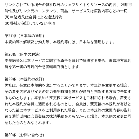
リンクされている場合の弊社以外のウェブサイトやリソースの内容、 利用可
能性及びリンク元のコンテンツ、商品、サービス又は広告内容などの一切
(8) 申込者又は会員による違法行為
(9) 弊社が保証していない事項
第27条（日本法の適用）
本規約等の解釈及び効力等、本規約等には、日本法を適用します。
第28条（紛争の解決）
本規約等又は本サービスに関する紛争を裁判で解決する場合、東京地方裁判
所を第一審の専属的合意管轄裁判所とします。
第29条（本規約の改訂）
弊社は、任意に本規約を改訂することができます。本規約を変更する場合、
その変更内容及び変更の効力発生時期を弊社が適当と判断する方法で告知す
るものとします。本規約の変更後に本サービスをご利用される場合、変更さ
れた本規約が会員に適用されるものとし、会員は、変更後の本規約が有効と
なった後に本サービスをご利用された場合、または本規約の変更内容の告知
後３週間以内に会員登録の抹消手続をとらなかった場合、本規約の変更に同
意したものとみなされます。
第30条（お問い合わせ）