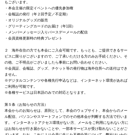
もございます。
・本会主催の限定イベントへの優先参加権
・会報誌の発行（年２回予定／不定期）
・オリジナルグッズの販売
・グリーティングカードのお届け（年1回）
・メンバーメッセージ入りバースデーメールの配信
・会員資格更新時の特典プレゼント
２ 海外在住の方でも本会にご入会可能です。もっとも、ご提供できるサー
ビスに限りがございますので、ご了承いただける方のみお手続ください。そ
の他、ご不明点がございましたら事前にお問い合わせください。
※会員証、会報誌、グッズ、チケット等の発行物は海外住所への送付はでき
ません。
※デジタルコンテンツや各種先行申込などは、インターネット環境があれば
ご利用が可能です。
※各種サービスは日本語のみでの対応となります。
第５条（お知らせの方法）
本会からのお知らせは、原則として、本会のウェブサイト、本会からのメー
ル配信、パソコンやスマートフォンでのその他本会が判断する方法で行いま
す。 インターネットアクセス環境がない方、メールをご利用になれない方に
はお知らせが行き届かないことや、一部本サービスが受け取れないことがご
ざいます。なお、これにより会員に生じた不都合等について、弊社はいかな