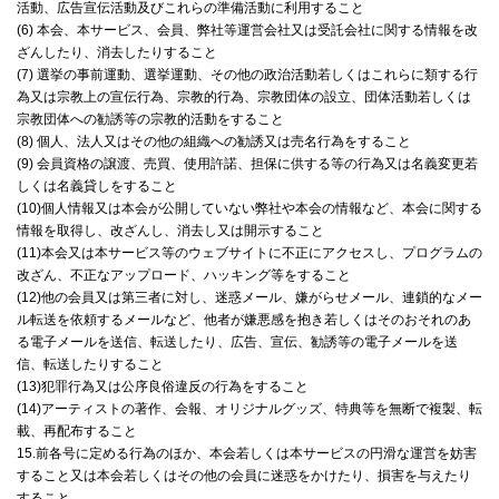
活動、広告宣伝活動及びこれらの準備活動に利用すること
(6) 本会、本サービス、会員、弊社等運営会社又は受託会社に関する情報を改
ざんしたり、消去したりすること
(7) 選挙の事前運動、選挙運動、その他の政治活動若しくはこれらに類する行
為又は宗教上の宣伝行為、宗教的行為、宗教団体の設立、団体活動若しくは
宗教団体への勧誘等の宗教的活動をすること
(8) 個人、法人又はその他の組織への勧誘又は売名行為をすること
(9) 会員資格の譲渡、売買、使用許諾、担保に供する等の行為又は名義変更若
しくは名義貸しをすること
(10)個人情報又は本会が公開していない弊社や本会の情報など、本会に関する
情報を取得し、改ざんし、消去し又は開示すること
(11)本会又は本サービス等のウェブサイトに不正にアクセスし、プログラムの
改ざん、不正なアップロード、ハッキング等をすること
(12)他の会員又は第三者に対し、迷惑メール、嫌がらせメール、連鎖的なメー
ル転送を依頼するメールなど、他者が嫌悪感を抱き若しくはそのおそれのあ
る電子メールを送信、転送したり、広告、宣伝、勧誘等の電子メールを送
信、転送したりすること
(13)犯罪行為又は公序良俗違反の行為をすること
(14)アーティストの著作、会報、オリジナルグッズ、特典等を無断で複製、転
載、再配布すること
15.前各号に定める行為のほか、本会若しくは本サービスの円滑な運営を妨害
すること又は本会若しくはその他の会員に迷惑をかけたり、損害を与えたり
すること