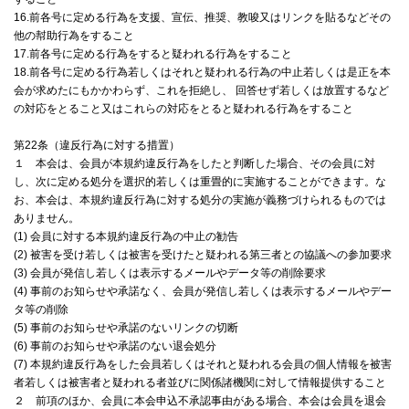
16.前各号に定める行為を支援、宣伝、推奨、教唆又はリンクを貼るなどその
他の幇助行為をすること
17.前各号に定める行為をすると疑われる行為をすること
18.前各号に定める行為若しくはそれと疑われる行為の中止若しくは是正を本
会が求めたにもかかわらず、これを拒絶し、 回答せず若しくは放置するなど
の対応をとること又はこれらの対応をとると疑われる行為をすること
第22条（違反行為に対する措置）
１ 本会は、会員が本規約違反行為をしたと判断した場合、その会員に対
し、次に定める処分を選択的若しくは重畳的に実施することができます。な
お、本会は、本規約違反行為に対する処分の実施が義務づけられるものでは
ありません。
(1) 会員に対する本規約違反行為の中止の勧告
(2) 被害を受け若しくは被害を受けたと疑われる第三者との協議への参加要求
(3) 会員が発信し若しくは表示するメールやデータ等の削除要求
(4) 事前のお知らせや承諾なく、会員が発信し若しくは表示するメールやデー
タ等の削除
(5) 事前のお知らせや承諾のないリンクの切断
(6) 事前のお知らせや承諾のない退会処分
(7) 本規約違反行為をした会員若しくはそれと疑われる会員の個人情報を被害
者若しくは被害者と疑われる者並びに関係諸機関に対して情報提供すること
２ 前項のほか、会員に本会申込不承認事由がある場合、本会は会員を退会