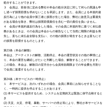
処分することができます。
３ 会員は、前各項に定める弊社や本会の処分決定に対して何らの異議も申
し述べず損害賠償を求めないことを承諾します。また、会員による本規約違
反行為により他の会員や第三者に損害が生じた場合、弊社に故意又は重過失
がある場合を除き、弊社は損害賠償責任を含む一切の責任を負いません。
４ 会員が本規約違反行為をした場合、その会員に本規約等に基づく未払債
務があるときは、その会員は本会からの催告なくして当然に期限の利益を喪
失し、直ちに未払金全額を支払い、その他の損害が発生するときは直ちにそ
の損害を賠償するものとします。
第23条（本会の解散）
本会は、アーティストの解散、活動停止、本会の運営状況その他の事情によ
り、本会の運営を継続しがたいと判断した場合、解散することができます。
この場合、本会は、解散日の翌月分から会員有効期限までの年会費を月割り
で会員に返還するものとします。
第24条（本サービスの一時停止）
１ 本サービスは、次のいずれかの場合、会員に事前にお知らせすることな
く、一時的に提供を停止することがあります。
(1) 本サービスを提供するため、システムを定期的又は緊急に保守点検すると
き
(2) 天災、火災、停電、暴動、サーバーの停止等により、弊社が本サービスを