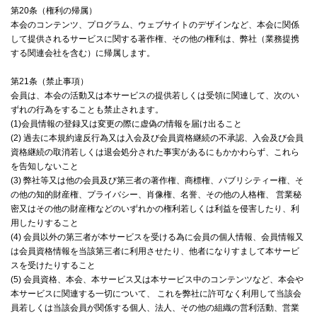
第20条（権利の帰属）
本会のコンテンツ、プログラム、ウェブサイトのデザインなど、本会に関係
して提供されるサービスに関する著作権、その他の権利は、弊社（業務提携
する関連会社を含む）に帰属します。
第21条（禁止事項）
会員は、本会の活動又は本サービスの提供若しくは受領に関連して、次のい
ずれの行為をすることも禁止されます。
(1)会員情報の登録又は変更の際に虚偽の情報を届け出ること
(2) 過去に本規約違反行為又は入会及び会員資格継続の不承認、入会及び会員
資格継続の取消若しくは退会処分された事実があるにもかかわらず、これら
を告知しないこと
(3) 弊社等又は他の会員及び第三者の著作権、商標権、パブリシティー権、そ
の他の知的財産権、プライバシー、肖像権、名誉、その他の人格権、 営業秘
密又はその他の財産権などのいずれかの権利若しくは利益を侵害したり、利
用したりすること
(4) 会員以外の第三者が本サービスを受ける為に会員の個人情報、会員情報又
は会員資格情報を当該第三者に利用させたり、他者になりすまして本サービ
スを受けたりすること
(5) 会員資格、本会、本サービス又は本サービス中のコンテンツなど、本会や
本サービスに関連する一切について、 これを弊社に許可なく利用して当該会
員若しくは当該会員が関係する個人、法人、その他の組織の営利活動、営業