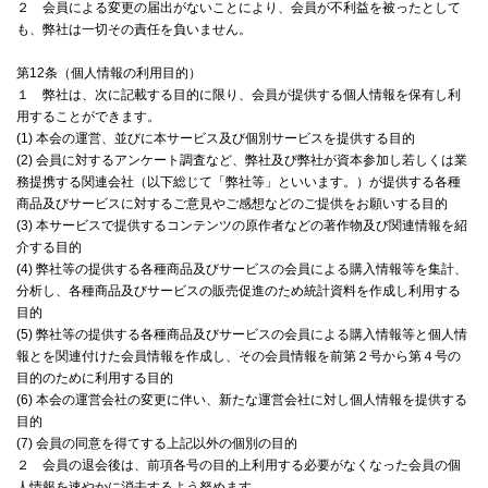
２ 会員による変更の届出がないことにより、会員が不利益を被ったとして
も、弊社は一切その責任を負いません。
第12条（個人情報の利用目的）
１ 弊社は、次に記載する目的に限り、会員が提供する個人情報を保有し利
用することができます。
(1) 本会の運営、並びに本サービス及び個別サービスを提供する目的
(2) 会員に対するアンケート調査など、弊社及び弊社が資本参加し若しくは業
務提携する関連会社（以下総じて「弊社等」といいます。）が提供する各種
商品及びサービスに対するご意見やご感想などのご提供をお願いする目的
(3) 本サービスで提供するコンテンツの原作者などの著作物及び関連情報を紹
介する目的
(4) 弊社等の提供する各種商品及びサービスの会員による購入情報等を集計、
分析し、各種商品及びサービスの販売促進のため統計資料を作成し利用する
目的
(5) 弊社等の提供する各種商品及びサービスの会員による購入情報等と個人情
報とを関連付けた会員情報を作成し、その会員情報を前第２号から第４号の
目的のために利用する目的
(6) 本会の運営会社の変更に伴い、新たな運営会社に対し個人情報を提供する
目的
(7) 会員の同意を得てする上記以外の個別の目的
２ 会員の退会後は、前項各号の目的上利用する必要がなくなった会員の個
人情報を速やかに消去するよう努めます。