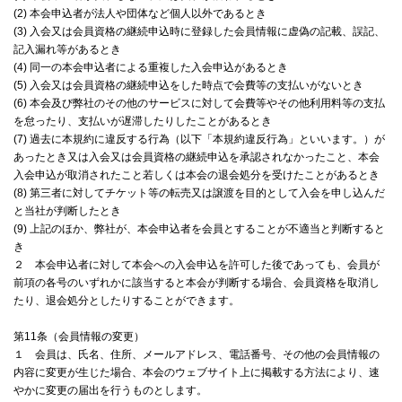
(2) 本会申込者が法人や団体など個人以外であるとき
(3) 入会又は会員資格の継続申込時に登録した会員情報に虚偽の記載、誤記、
記入漏れ等があるとき
(4) 同一の本会申込者による重複した入会申込があるとき
(5) 入会又は会員資格の継続申込をした時点で会費等の支払いがないとき
(6) 本会及び弊社のその他のサービスに対して会費等やその他利用料等の支払
を怠ったり、支払いが遅滞したりしたことがあるとき
(7) 過去に本規約に違反する行為（以下「本規約違反行為」といいます。）が
あったとき又は入会又は会員資格の継続申込を承認されなかったこと、本会
入会申込が取消されたこと若しくは本会の退会処分を受けたことがあるとき
(8) 第三者に対してチケット等の転売又は譲渡を目的として入会を申し込んだ
と当社が判断したとき
(9) 上記のほか、弊社が、本会申込者を会員とすることが不適当と判断すると
き
２ 本会申込者に対して本会への入会申込を許可した後であっても、会員が
前項の各号のいずれかに該当すると本会が判断する場合、会員資格を取消し
たり、退会処分としたりすることができます。
第11条（会員情報の変更）
１ 会員は、氏名、住所、メールアドレス、電話番号、その他の会員情報の
内容に変更が生じた場合、本会のウェブサイト上に掲載する方法により、速
やかに変更の届出を行うものとします。