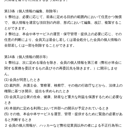
第13条（個人情報の編集、削除等）
１ 弊社は、必要に応じて、前条に定める目的の範囲内において任意かつ無償
で、 個人情報を適宜な項目別の内容、形式において編集、改訂、複製するこ
とができます。
２ 弊社は、本会や本サービスの運営・保守管理・提供上の必要に応じ、その
任意の判断により、会員又は退会し若しくは退会処分した会員の個人情報の
全部若しくは一部を削除することができます。
第14条（個人情報の開示等）
１ 弊社は、次に定める場合を除き、会員の個人情報を第三者（弊社が本会に
関する業務を委託するもの及びその再委託先を除きます。）に開示しませ
ん。
(1) 会員が同意したとき
(2) 裁判所、弁護士会、警察署、検察庁、その他の行政庁などから、法律上の
権限に基づき開示、提出を求められたとき
(3) 会員又は公衆の生命、健康、財産など重大な利益を保護するために必要な
とき
(4) 本規約に定める利用において外部への開示が予定されているとき
(5) その他、本会や本サービスを運営、管理・提供するために緊急の必要があ
ると判断するとき
２ 会員の個人情報が、ハッカーなど弊社従業員以外の者による不正行為等に