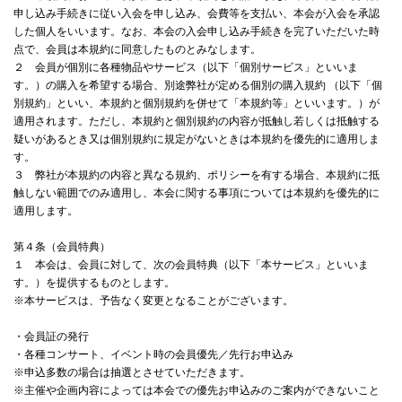
4Seasons
申し込み手続きに従い入会を申し込み、会費等を支払い、本会が入会を承認
した個人をいいます。なお、本会の入会申し込み手続きを完了いただいた時
Mobile
点で、会員は本規約に同意したものとみなします。
２ 会員が個別に各種物品やサービス（以下「個別サービス」といいま
す。）の購入を希望する場合、別途弊社が定める個別の購入規約 （以下「個
Contact us
別規約」といい、本規約と個別規約を併せて「本規約等」といいます。）が
適用されます。ただし、本規約と個別規約の内容が抵触し若しくは抵触する
Sign In
疑いがあるとき又は個別規約に規定がないときは本規約を優先的に適用しま
す。
３ 弊社が本規約の内容と異なる規約、ポリシーを有する場合、本規約に抵
触しない範囲でのみ適用し、本会に関する事項については本規約を優先的に
適用します。
第４条（会員特典）
１ 本会は、会員に対して、次の会員特典（以下「本サービス」といいま
す。）を提供するものとします。
※本サービスは、予告なく変更となることがございます。
・会員証の発行
・各種コンサート、イベント時の会員優先／先行お申込み
※申込多数の場合は抽選とさせていただきます。
※主催や企画内容によっては本会での優先お申込みのご案内ができないこと