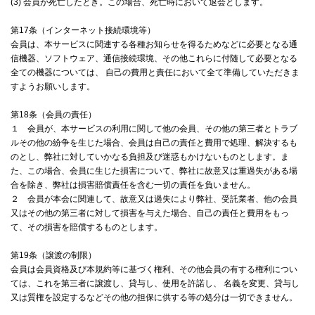
(3) 会員が死亡したとき。この場合、死亡時において退会とします。
第17条（インターネット接続環境等）
会員は、本サービスに関連する各種お知らせを得るためなどに必要となる通
信機器、ソフトウェア、通信接続環境、その他これらに付随して必要となる
全ての機器については、 自己の費用と責任において全て準備していただきま
すようお願いします。
第18条（会員の責任）
１ 会員が、本サービスの利用に関して他の会員、その他の第三者とトラブ
ルその他の紛争を生じた場合、会員は自己の責任と費用で処理、解決するも
のとし、弊社に対していかなる負担及び迷惑もかけないものとします。ま
た、この場合、会員に生じた損害について、弊社に故意又は重過失がある場
合を除き、弊社は損害賠償責任を含む一切の責任を負いません。
２ 会員が本会に関連して、故意又は過失により弊社、受託業者、他の会員
又はその他の第三者に対して損害を与えた場合、自己の責任と費用をもっ
て、その損害を賠償するものとします。
第19条（譲渡の制限）
会員は会員資格及び本規約等に基づく権利、その他会員の有する権利につい
ては、これを第三者に譲渡し、貸与し、使用を許諾し、 名義を変更、貸与し
又は質権を設定するなどその他の担保に供する等の処分は一切できません。