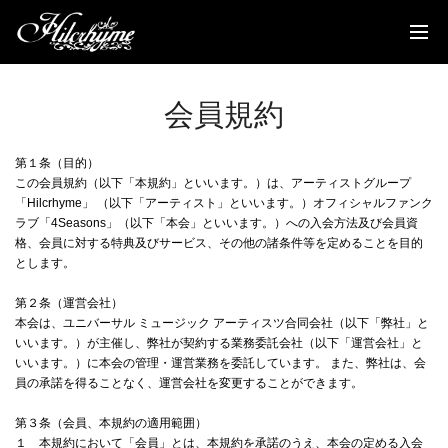
News
Discography
会員規約
Biography
Live
第１条（目的）
この会員規約（以下「本規約」といいます。）は、アーティストグループ
「Hilcrhyme」 （以下「アーティスト」といいます。）オフィシャルファンク
Media
ラブ「4Seasons」（以下「本会」といいます。）への入会方法及び会員資
格、会員に対する特典及びサービス、その他の諸条件等を定めることを目的
Movie
とします。
第２条（運営会社）
Goods
本会は、ユニバーサル ミュージック アーティスツ合同会社（以下「弊社」と
いいます。）が主催し、弊社が契約する業務委託会社（以下「運営会社」と
Fanclub
いいます。）に本会の管理・運営業務を委託しています。 また、弊社は、会
員の承諾を得ることなく、運営会社を変更することができます。
TOC'S Place
第３条（会員、本規約の適用範囲）
１ 本規約において「会員」とは、本規約を承諾のうえ、本会の定める入会