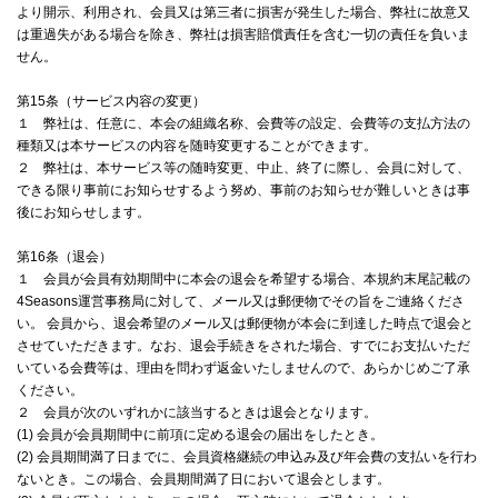
より開示、利用され、会員又は第三者に損害が発生した場合、弊社に故意又
は重過失がある場合を除き、弊社は損害賠償責任を含む一切の責任を負いま
せん。
第15条（サービス内容の変更）
１ 弊社は、任意に、本会の組織名称、会費等の設定、会費等の支払方法の
種類又は本サービスの内容を随時変更することができます。
２ 弊社は、本サービス等の随時変更、中止、終了に際し、会員に対して、
できる限り事前にお知らせするよう努め、事前のお知らせが難しいときは事
後にお知らせします。
第16条（退会）
１ 会員が会員有効期間中に本会の退会を希望する場合、本規約末尾記載の
4Seasons運営事務局に対して、メール又は郵便物でその旨をご連絡くださ
い。 会員から、退会希望のメール又は郵便物が本会に到達した時点で退会と
させていただきます。なお、退会手続きをされた場合、すでにお支払いただ
いている会費等は、理由を問わず返金いたしませんので、あらかじめご了承
ください。
２ 会員が次のいずれかに該当するときは退会となります。
(1) 会員が会員期間中に前項に定める退会の届出をしたとき。
(2) 会員期間満了日までに、会員資格継続の申込み及び年会費の支払いを行わ
ないとき。この場合、会員期間満了日において退会とします。