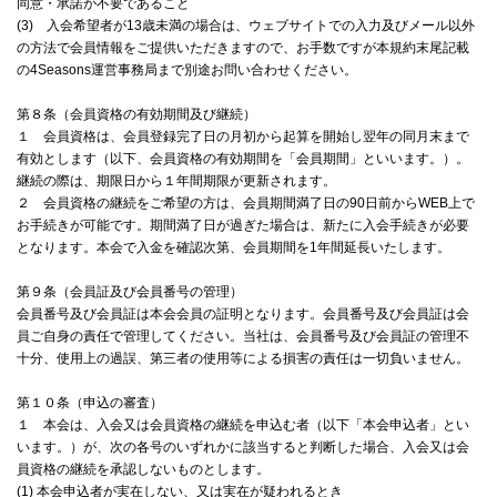
同意・承諾が不要であること
(3) 入会希望者が13歳未満の場合は、ウェブサイトでの入力及びメール以外
の方法で会員情報をご提供いただきますので、お手数ですが本規約末尾記載
の4Seasons運営事務局まで別途お問い合わせください。
第８条（会員資格の有効期間及び継続）
１ 会員資格は、会員登録完了日の月初から起算を開始し翌年の同月末まで
有効とします（以下、会員資格の有効期間を「会員期間」といいます。）。
継続の際は、期限日から１年間期限が更新されます。
２ 会員資格の継続をご希望の方は、会員期間満了日の90日前からWEB上で
お手続きが可能です。期間満了日が過ぎた場合は、新たに入会手続きが必要
となります。本会で入金を確認次第、会員期間を1年間延長いたします。
第９条（会員証及び会員番号の管理）
会員番号及び会員証は本会会員の証明となります。会員番号及び会員証は会
員ご自身の責任で管理してください。当社は、会員番号及び会員証の管理不
十分、使用上の過誤、第三者の使用等による損害の責任は一切負いません。
第１０条（申込の審査）
１ 本会は、入会又は会員資格の継続を申込む者（以下「本会申込者」とい
います。）が、次の各号のいずれかに該当すると判断した場合、入会又は会
員資格の継続を承認しないものとします。
(1) 本会申込者が実在しない、又は実在が疑われるとき