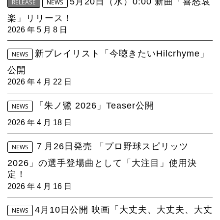
5月20日（水）0:00 新曲「喜怒哀
4Seasons
RELEASE
NEWS
楽」リリース！
Mobile
2026 年 5 月 8 日
Contact us
新プレイリスト「今聴きたいHilcrhyme」
NEWS
公開
Sign In
2026 年 4 月 22 日
「朱ノ鷺 2026」Teaser公開
NEWS
2026 年 4 月 18 日
７月26日発売 「プロ野球スピリッツ
NEWS
2026」の選手登場曲として「大注目」使用決
定！
2026 年 4 月 16 日
4月10日公開 映画「大丈夫、大丈夫、大丈
NEWS