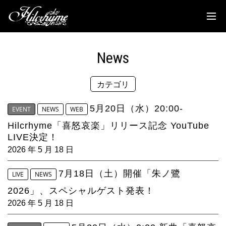
News
Discography
News
Biography
カテゴリ
Live
Media
5月20日（水）20:00-
EVENT
NEWS
WEB
Hilcrhyme「喜怒哀楽」リリース記念 YouTube
Movie
LIVE決定！
2026 年 5 月 18 日
Goods
7月18日（土）開催「朱ノ鷺
LIVE
NEWS
Fanclub
2026」、スペシャルゲスト発表！
TOC'S Place
2026 年 5 月 18 日