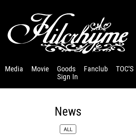
Media
Movie
Goods
Fanclub
TOC'S 
Sign In
News
ALL