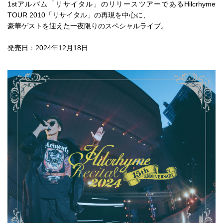
4Seasons
1stアルバム「リサイタル」のリリースツアーであるHilcrhyme
TOUR 2010「リサイタル」の再現を中心に、
Mobile
豪華ゲストを迎えた一夜限りのスペシャルライブ。
発売日：2024年12月18日
Contact us
Sign In