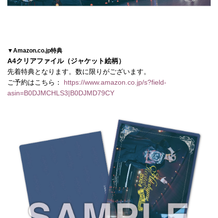
▼Amazon.co.jp特典
A4クリアファイル（ジャケット絵柄）
先着特典となります。数に限りがございます。
ご予約はこちら：
https://www.amazon.co.jp/s?field-
asin=B0DJMCHLS3|B0DJMD79CY