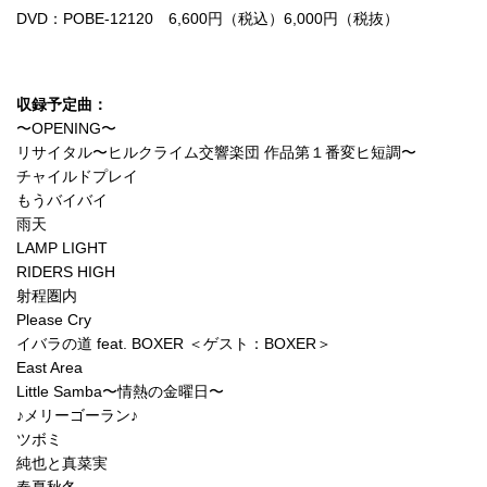
DVD：POBE-12120 6,600円（税込）6,000円（税抜）
収録予定曲：
〜OPENING〜
リサイタル〜ヒルクライム交響楽団 作品第１番変ヒ短調〜
チャイルドプレイ
もうバイバイ
雨天
LAMP LIGHT
RIDERS HIGH
射程圏内
Please Cry
イバラの道 feat. BOXER ＜ゲスト：BOXER＞
East Area
Little Samba〜情熱の金曜日〜
♪メリーゴーラン♪
ツボミ
純也と真菜実