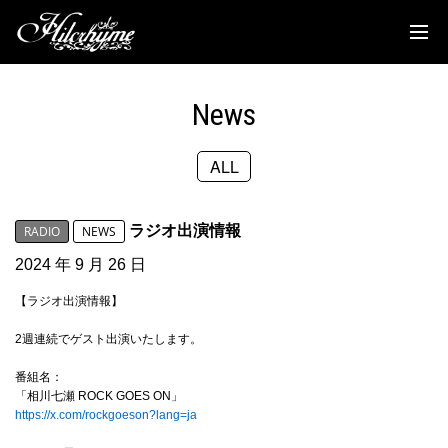
News
Discography
News
Biography
ALL
Live
Media
ラジオ出演情報
RADIO
NEWS
Movie
2024 年 9 月 26 日
【ラジオ出演情報】
Goods
2週連続でゲスト出演いたします。
Fanclub
番組名：
「相川七瀬 ROCK GOES ON」
TOC'S Place
https://x.com/rockgoeson?lang=ja