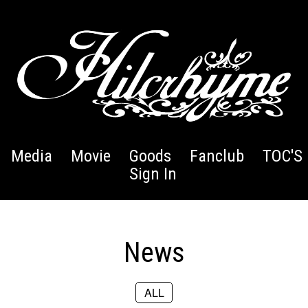
Media
Movie
Goods
Fanclub
TOC'S 
Sign In
News
ALL