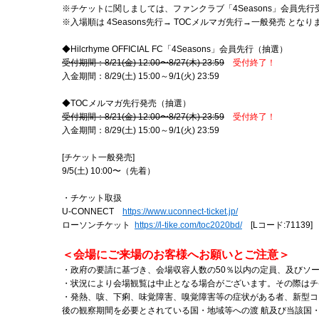
※チケットに関しましては、ファンクラブ「4Seasons」会員先
※入場順は 4Seasons先行→ TOCメルマガ先行→一般発売 となり
◆Hilcrhyme OFFICIAL FC「4Seasons」会員先行（抽選）
受付期間：8/21(金) 12:00〜8/27(木) 23:59
受付終了！
入金期間：8/29(土) 15:00～9/1(火) 23:59
◆TOCメルマガ先行発売（抽選）
受付期間：8/21(金) 12:00〜8/27(木) 23:59
受付終了！
入金期間：8/29(土) 15:00～9/1(火) 23:59
[チケット一般発売]
9/5(土) 10:00〜（先着）
・チケット取扱
U-CONNECT
https://www.uconnect-ticket.jp/
ローソンチケット
https://l-tike.com/toc2020bd/
[Lコード:71139]
＜会場にご来場のお客様へお願いとご注意＞
・政府の要請に基づき、会場収容人数の50％以内の定員、及びソ
・状況により会場観覧は中止となる場合がございます。その際はチ
・発熱、咳、下痢、味覚障害、嗅覚障害等の症状がある者、新型コ
後の観察期間を必要とされている国・地域等への渡 航及び当該国