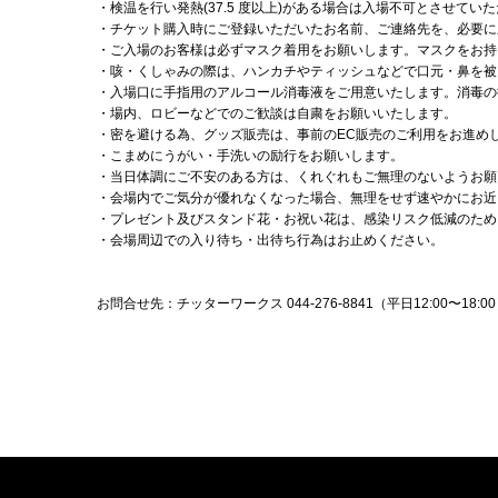
・検温を行い発熱(37.5 度以上)がある場合は入場不可とさせてい
・チケット購入時にご登録いただいたお名前、ご連絡先を、必要に
・ご入場のお客様は必ずマスク着用をお願いします。マスクをお持ち
・咳・くしゃみの際は、ハンカチやティッシュなどで口元・鼻を被
・入場口に手指用のアルコール消毒液をご用意いたします。消毒の
・場内、ロビーなどでのご歓談は自粛をお願いいたします。
・密を避ける為、グッズ販売は、事前のEC販売のご利用をお進め
・こまめにうがい・手洗いの励行をお願いします。
・当日体調にご不安のある方は、くれぐれもご無理のないようお願
・会場内でご気分が優れなくなった場合、無理をせず速やかにお近
・プレゼント及びスタンド花・お祝い花は、感染リスク低減のため
・会場周辺での入り待ち・出待ち行為はお止めください。
お問合せ先：チッターワークス 044-276-8841（平日12:00〜18:0