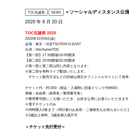
＜ソーシャルディスタンス公演概要
TOC生誕祭
NEWS
2020 年 8 月 20 日
TOC生誕祭 2020
2020年10月9日(金)
会場：東京・渋谷TSUTAYA O-EAST
出演：Hilcrhyme/TOC
【第一部】17:30開場/18:00開演
【第二部】20:00開場/20:30開演
※第一部と第二部は同じ内容となります。
※第二部を有料ライブ配信いたします。
チケット販売方法などの詳細は後日オフィシャルサイトにて発表
チケット代：¥5,000（税込・入場時に別途ドリンク代¥600）
席種：自由席（座席有／整理番号有）
※整理番号順にご入場いただき、お好きな席にお座りいただきます
※電子チケットのみ
※同時購入2枚まで（同行者のお名前・ご連絡先もお知らせいただ
※3歳以上有料、3歳未満入場不可
＜チケット先行受付＞