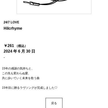
4Seasons
Mobile
24/7 LOVE
Contact us
Hilcrhyme
Sign In
￥261
（税込）
2024 年 6 月 30 日
.
15年の感謝の気持ちと、
この先も変わらぬ愛、
共に歩いていく未来を歌う曲
15年目に贈るラヴソングが完成しました♡
戻る