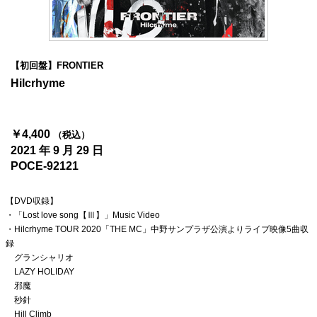
4Seasons
Mobile
【初回盤】FRONTIER
Contact us
Hilcrhyme
Sign In
￥4,400
（税込）
2021 年 9 月 29 日
POCE-92121
【DVD収録】
・「Lost love song【Ⅲ】」Music Video
・Hilcrhyme TOUR 2020「THE MC」中野サンプラザ公演よりライブ映像5曲収
録
グランシャリオ
LAZY HOLIDAY
邪魔
秒針
Hill Climb