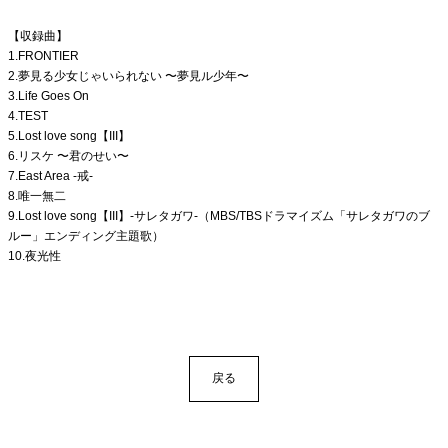
【収録曲】
1.FRONTIER
2.夢見る少女じゃいられない 〜夢見ル少年〜
3.Life Goes On
4.TEST
5.Lost love song【III】
6.リスケ 〜君のせい〜
7.East Area -戒-
8.唯一無二
9.Lost love song【III】-サレタガワ-（MBS/TBSドラマイズム「サレタガワのブ
ルー」エンディング主題歌）
10.夜光性
戻る