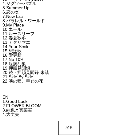
4.ジグソーパズル
5.Summer Up
6.恋の炎
7.New Era
8.パラレル・ワールド
9.My Place
10.エール
11.ルーズリーフ
12.春夏秋冬
13.アタリマエ
14.Your Smile
15.想送歌
16.愛更新
17.No.109
18.臆病な狼
19.押韻見聞録
20.続・押韻見聞録-未踏-
21.Side By Side
22.涙の種、幸せの花
EN
1.Good Luck
2.FLOWER BLOOM
3.純也と真菜実
4.大丈夫
戻る