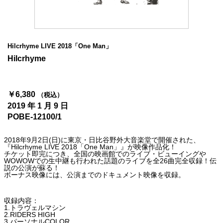
4Seasons
Mobile
Hilcrhyme LIVE 2018「One Man」
Contact us
Hilcrhyme
Sign In
￥6,380
（税込）
2019 年 1 月 9 日
POBE-12100/1
2018年9月2日(日)に東京・日比谷野外大音楽堂で開催された、
『Hilcrhyme LIVE 2018「One Man」』が映像作品化！
チケット即完につき、全国の映画館でのライブ・ビューイングや
WOWOWでの生中継も行われた話題のライブを全26曲完全収録！伝
説の公演が蘇る！
ボーナス映像には、公演までのドキュメント映像を収録。
収録内容：
1.トラヴェルマシン
2.RIDERS HIGH
3.パーソナルCOLOR