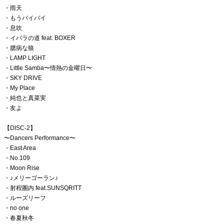
・雨天
・もうバイバイ
・息吹
・イバラの道 feat. BOXER
・臆病な狼
・LAMP LIGHT
・Little Samba〜情熱の金曜日〜
・SKY DRIVE
・My Place
・純也と真菜実
・友よ
【DISC-2】
〜Dancers Performance〜
・East Area
・No.109
・Moon Rise
・♪メリーゴーラン♪
・射程圏内 feat.SUNSQRITT
・ルーズリーフ
・no one
・春夏秋冬