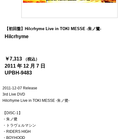
4Seasons
Mobile
【初回盤】Hilcrhyme Live in TOKI MESSE -朱ノ鷺-
Contact us
Hilcrhyme
Sign In
￥7,313
（税込）
2011 年 12 月 7 日
UPBH-9483
2011-12-07 Release
3rd Live DVD
Hilcrhyme Live in TOKI MESSE -朱ノ鷺-
【DISC-1】
・朱ノ鷺
・トラヴェルマシン
・RIDERS HIGH
・BOYHOOD