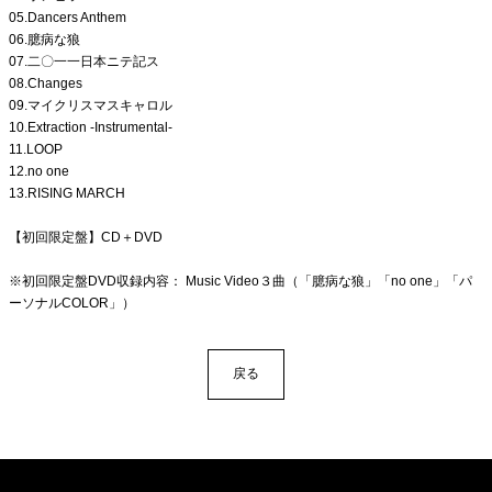
05.Dancers Anthem
06.臆病な狼
07.二〇一一日本ニテ記ス
08.Changes
09.マイクリスマスキャロル
10.Extraction -Instrumental-
11.LOOP
12.no one
13.RISING MARCH
【初回限定盤】CD＋DVD
※初回限定盤DVD収録内容： Music Video３曲（「臆病な狼」「no one」「パ
ーソナルCOLOR」）
戻る