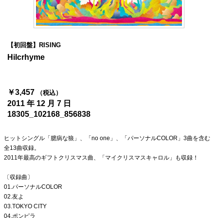
4Seasons
Mobile
【初回盤】RISING
Contact us
Hilcrhyme
Sign In
￥3,457
（税込）
2011 年 12 月 7 日
18305_102168_856838
ヒットシングル「臆病な狼」、「no one」、「パーソナルCOLOR」3曲を含む
全13曲収録。
2011年最高のギフトクリスマス曲、「マイクリスマスキャロル」も収録！
〔収録曲〕
01.パーソナルCOLOR
02.友よ
03.TOKYO CITY
04.ポンピラ