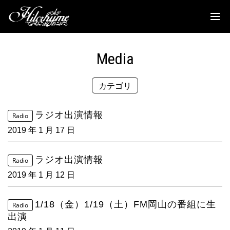
News
Discography
Media
Biography
カテゴリ
Live
Media
ラジオ出演情報
Radio
2019 年 1 月 17 日
Movie
Goods
ラジオ出演情報
Radio
2019 年 1 月 12 日
Fanclub
1/18（金）1/19（土）FM岡山の番組に生
Radio
TOC'S Place
出演