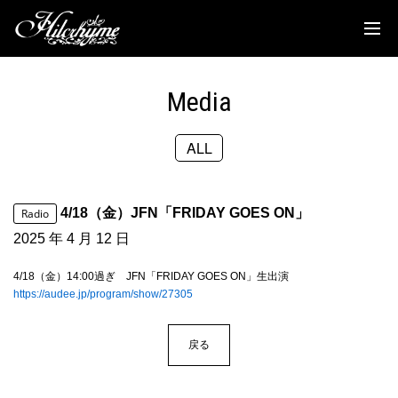
News
Discography
Media
Biography
ALL
Live
Media
4/18（金）JFN「FRIDAY GOES ON」
Radio
Movie
2025 年 4 月 12 日
Goods
4/18（金）14:00過ぎ JFN「FRIDAY GOES ON」生出演
https://audee.jp/program/show/27305
Fanclub
戻る
TOC'S Place