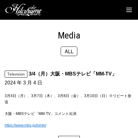
News
Discography
Media
Biography
ALL
Live
Media
3/4（月）大阪・MBSテレビ「MM-TV」
Television
Movie
2024 年 3 月 4 日
Goods
3月4日（月）、3月7日（木）、3月8日（金）、3月10日（日）※リピート放
送
Fanclub
大阪・MBSテレビ「MM-TV」コメント出演
TOC'S Place
https://www.mbs.jp/mmtv/