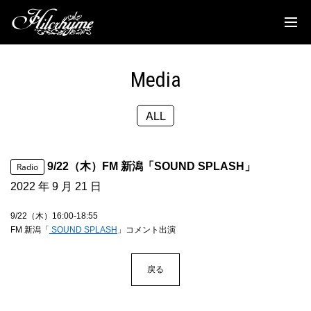
News
Discography
Media
Biography
ALL
Live
Media
9/22（木）FM 新潟「SOUND SPLASH」
Radio
Movie
2022 年 9 月 21 日
Goods
9/22（木）16:00-18:55
FM 新潟「
SOUND SPLASH
」コメント出演
Fanclub
戻る
TOC'S Place