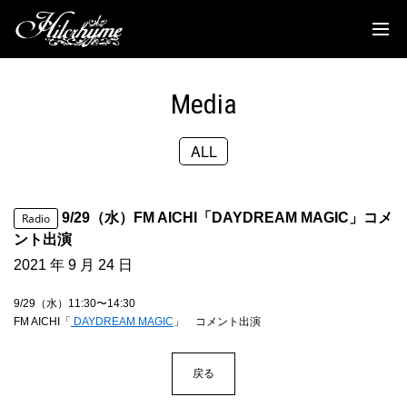
News
Discography
Media
Biography
ALL
Live
Media
9/29（水）FM AICHI「DAYDREAM MAGIC」コメ
Radio
Movie
ント出演
2021 年 9 月 24 日
Goods
9/29（水）11:30〜14:30
Fanclub
FM AICHI「
DAYDREAM MAGIC
」 コメント出演
TOC'S Place
戻る