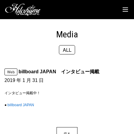
News
Discography
Media
Biography
ALL
Live
Media
billboard JAPAN インタビュー掲載
Web
Movie
2019 年 1 月 31 日
Goods
インタビュー掲載中！
​​​​​​​●
billboard JAPAN
Fanclub
TOC'S Place
戻る