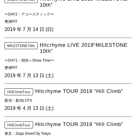
10th”
〜DAY2・アコースティック〜
豊洲PIT
2019 年 7 月 14 日 (日)
Hilcrhyme LIVE 2019“MILESTONE
MILESTONE10th
10th”
〜DAY1・招待＝Show Time〜
豊洲PIT
2019 年 7 月 13 日 (土)
Hilcrhyme TOUR 2019 “Hill Climb”
HillClimbTour
新潟・新潟LOTS
2019 年 4 月 13 日 (土)
Hilcrhyme TOUR 2019 “Hill Climb”
HillClimbTour
東京・Zepp DiverCity Tokyo