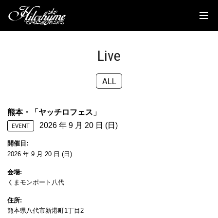
News
Discography
Live
Biography
ALL
Live
Media
熊本・「ヤッチロフェス」
2026 年 9 月 20 日 (日)
Movie
EVENT
開催日
Goods
2026 年 9 月 20 日 (日)
会場
Fanclub
くまモンポート八代
TOC'S Place
住所
熊本県八代市新港町1丁目2