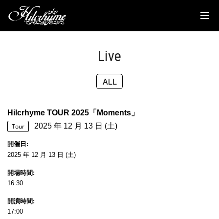
News
Discography
Live
Biography
ALL
Live
Media
Hilcrhyme TOUR 2025「Moments」
2025 年 12 月 13 日 (土)
Movie
Tour
開催日
Goods
2025 年 12 月 13 日 (土)
開場時間
Fanclub
16:30
TOC'S Place
開演時間
17:00