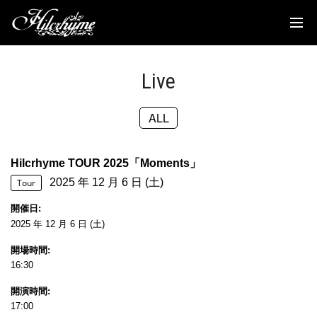
News
Discography
Live
Biography
ALL
Live
Media
Hilcrhyme TOUR 2025「Moments」
2025 年 12 月 6 日 (土)
Movie
Tour
開催日
Goods
2025 年 12 月 6 日 (土)
開場時間
Fanclub
16:30
TOC'S Place
開演時間
17:00