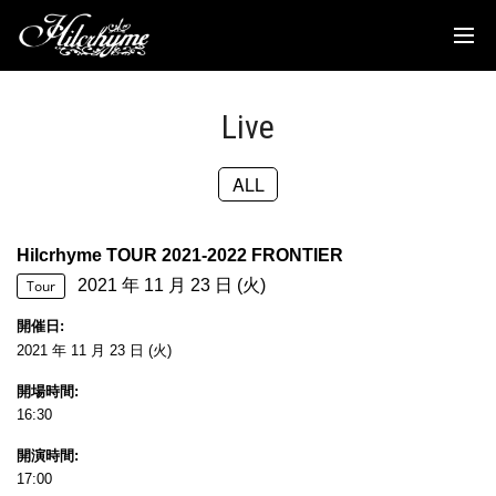
News
Discography
Live
Biography
ALL
Live
Media
Hilcrhyme TOUR 2021-2022 FRONTIER
2021 年 11 月 23 日 (火)
Movie
Tour
開催日
Goods
2021 年 11 月 23 日 (火)
開場時間
Fanclub
16:30
TOC'S Place
開演時間
17:00