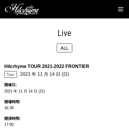
News
Discography
Live
Biography
ALL
Live
Media
Hilcrhyme TOUR 2021-2022 FRONTIER
2021 年 11 月 14 日 (日)
Movie
Tour
開催日
Goods
2021 年 11 月 14 日 (日)
開場時間
Fanclub
16:30
TOC'S Place
開演時間
17:00