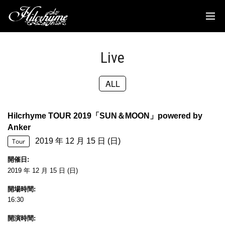
News
Discography
Live
Biography
ALL
Live
Media
Hilcrhyme TOUR 2019「SUN＆MOON」powered by
Anker
Movie
2019 年 12 月 15 日 (日)
Tour
Goods
開催日
2019 年 12 月 15 日 (日)
Fanclub
開場時間
16:30
TOC'S Place
開演時間